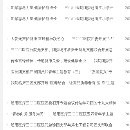
汇聚志愿力量 健康护航成长——三〇〇医院团委赴漓江小学开展“12·5”国际志愿者日健康知识进校园活动
20
汇聚志愿力量 健康护航成长——三〇〇医院团委赴漓江小学开展“12·5”国际志愿者日健康知识进校园活动
20
大爱无声护健康 雷锋精神践初心——三〇〇医院团委开展“3.5”学雷锋主题义诊活动
20
三〇〇医院分院党支部、团委与平桥派出所党支部联合开展急救应急处置方法技能培训
20
传承雷锋精神，传递健康关爱，建设健康企业——我院团委开展“3.5”学雷锋健康义诊志愿服务活动
20
医技团支部开展团员和青年主题教育（三）——“强国复兴”专题学习
20
我院临床三团支部开展“医养结合，让高品质养老有‘医’靠”主题团日活动
20
通用医疗三〇〇医院团委召开专题会议传达学习团的十九大精神
20
“青春向党 服务为民”——通用医疗三〇〇医院五四青年节主题义诊圆满成功
20
通用医疗三〇〇医院门急诊团支部与第七工程公司团支部联合开展五四青年节主题团日活动
20