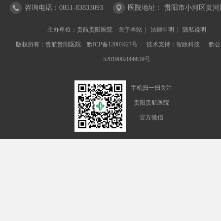
咨询电话：0851-83833093
医院地址： 贵阳市小河区黄河路
主办单位：贵航贵阳医院
关于本站
|
法律申明
|
隐私说明
版权所有：贵航贵阳医院
黔ICP备12003427号
技术支持：
智政科技
黔公
52019002006839号
手机扫一扫关注
贵阳贵航医院
官方微信