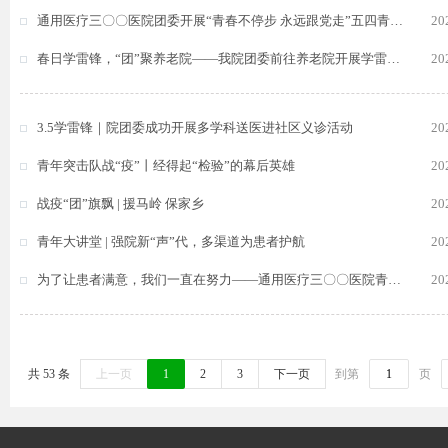
通用医疗三〇〇医院团委开展“青春不停步 永远跟党走”五四青年节徒步活动
20
春日学雷锋，“团”聚养老院——我院团委前往养老院开展学雷锋志愿服务活动
20
3.5学雷锋｜院团委成功开展多学科送医进社区义诊活动
20
青年突击队战“疫”丨经得起“检验”的幕后英雄
20
战疫“团”旗飘 | 援马岭 保家乡
20
青年大讲堂 | 强院新“声”代，多渠道为患者护航
20
为了让患者满意，我们一直在努力——通用医疗三〇〇医院青年大讲堂第六场，开讲！
20
共 53 条
上一页
1
2
3
下一页
到第
页