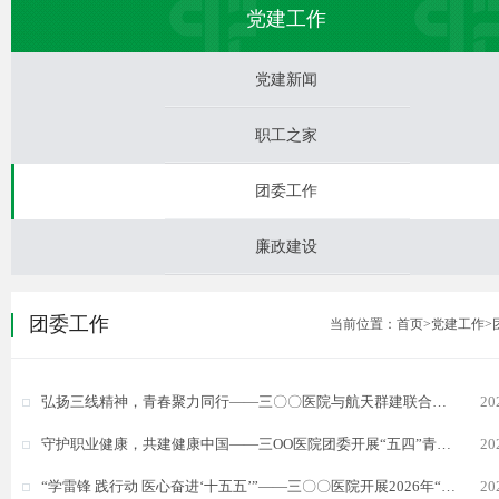
党建工作
党建新闻
职工之家
团委工作
廉政建设
团委工作
当前位置：
首页
>党建工作
>
弘扬三线精神，青春聚力同行——三〇〇医院与航天群建联合主题团日暨青年联谊活动圆满举行
20
守护职业健康，共建健康中国——三OO医院团委开展“五四”青年节健康义诊主题活动
20
“学雷锋 践行动 医心奋进‘十五五’”——三〇〇医院开展2026年“3·5”学雷锋纪念日主题志愿服务活动
20