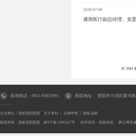
2026-07-09
通用医疗副总经理、党
共 2084 
咨询电话：0851-83833093
医院地址： 贵阳市小河区黄河路4
主办单位：贵航贵阳医院
关于本站
|
法律申明
|
隐私说明
版权所有：贵航贵阳医院
黔ICP备12003427号
技术支持：
智政科技
黔公网安备 5